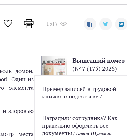
1317
Вышедший номер
(№ 7 (175) 2026)
школы домой.
роб. Один из
го элемента
Пример записей в трудовой
книжке о подготовке
/
и и здоровью
Наградили сотрудника? Как
правильно оформить все
документы
смотр места
/
Елена Шумская