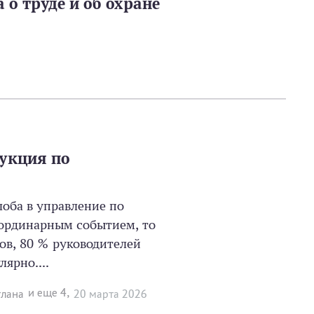
о труде и об охране
укция по
лоба в управление по
ординарным событием, то
ов, 80 % руководителей
ярно....
и еще 4,
тлана
20 мартa 2026