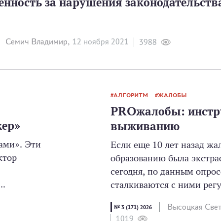
енность за нарушения законодательства 
Семич Владимир,
12 ноября 2021
3988
АЛГОРИТМ
ЖАЛОБЫ
PROжалобы: инстр
жер»
выживанию
ами». Эти
Если еще 10 лет назад жа
ктор
образованию была экстра
сегодня, по данным опрос
..
сталкиваются с ними регул
Высоцкая Све
№ 3 (171) 2026
1019