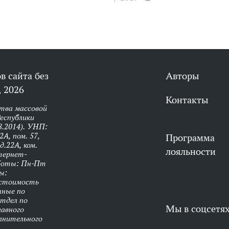
в сайта без
Авторы
 2026
Контакты
тва массовой
еспублики
8.2014). УНП:
А, пом. 57,
Программа
д.22А, ком.
лояльности
нтернет-
аботы: Пн-Пт
ы:
 стоимость
нные по
Отдел по
Мы в соцсетя
лавного
олнительного