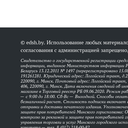
© edsh.by. Использование любых материало
согласования с администрацией запрещено,
Свидетельство о государственной регистрации средс
информации, выданное Министерством информации Р
Беларусь 13.12.2011 № 1497 (перерегистрировано 15.0
191261281. Юридический адрес: Логойский тракт, д.22
220090, г. Минск. Почтовый адрес: Логойский тракт, 
406, 220090, г. Минск. Дата включения сведений об и
магазине в Торговый реестр РБ 09.06.2020. Режим р
— с 9:00 до 18:00. Сб-Вс — Выходной. Способы оплат
безналичный расчет. Стоимость подписки включает
отправки и доставки печатного издания. Уполномоче
защите прав потребителей Минского горисполкома: 
контролю за рекламой и защите прав потребителей г
управления торговли и услуг Минского городского исп
комитета — тел. 8 (017) 218-00-82.