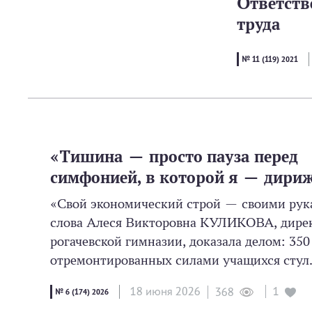
Ответств
труда
№ 11 (119) 2021
«Тишина — просто пауза перед
симфонией, в которой я — дири
«Свой экономический строй — своими рук
слова Алеся Викторовна КУЛИКОВА, дире
рогачевской гимназии, доказала делом: 350
отремонтированных силами учащихся стул.
18 июня 2026
1
368
№ 6 (174) 2026