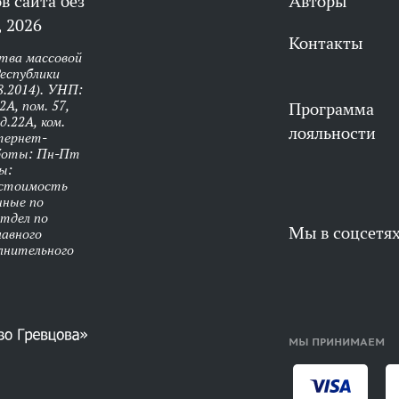
в сайта без
Авторы
 2026
Контакты
тва массовой
еспублики
8.2014). УНП:
А, пом. 57,
Программа
д.22А, ком.
лояльности
нтернет-
аботы: Пн-Пт
ы:
 стоимость
нные по
Отдел по
Мы в соцсетя
лавного
олнительного
МЫ ПРИНИМАЕМ