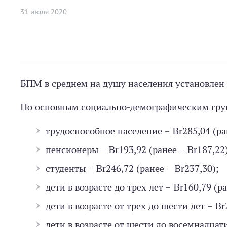
31 июля 2020
БПМ в среднем на душу населения установлен в 
По основным социально-демографическим гр
трудоспособное население – Br285,04 (ра
пенсионеры – Br193,92 (ранее – Br187,22
студенты – Br246,72 (ранее – Br237,30);
дети в возрасте до трех лет – Br160,79 (р
дети в возрасте от трех до шести лет – Br
дети в возрасте от шести до восемнадцати