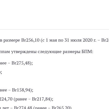
размере Br256,10 (с 1 мая по 31 июля 2020 г. – Br2
уппам утверждены следующие размеры БПМ:
нее – Br275,48);
);
анее – Br158,94);
224,70 (ранее – Br217,84);
 лет – Br274,48 (ранее – Br265,20).