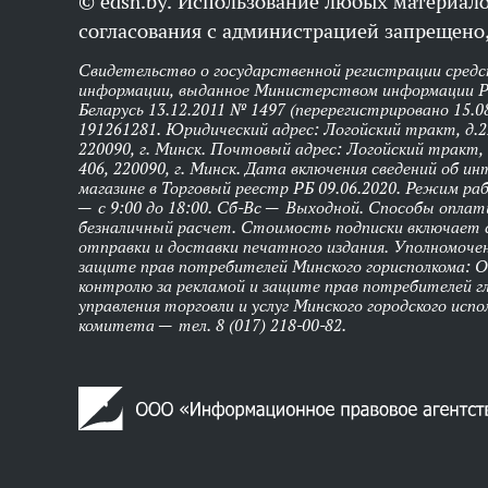
© edsh.by. Использование любых материало
согласования с администрацией запрещено,
Свидетельство о государственной регистрации средс
информации, выданное Министерством информации Р
Беларусь 13.12.2011 № 1497 (перерегистрировано 15.0
191261281. Юридический адрес: Логойский тракт, д.22
220090, г. Минск. Почтовый адрес: Логойский тракт, 
406, 220090, г. Минск. Дата включения сведений об и
магазине в Торговый реестр РБ 09.06.2020. Режим р
— с 9:00 до 18:00. Сб-Вс — Выходной. Способы оплат
безналичный расчет. Стоимость подписки включает
отправки и доставки печатного издания. Уполномоче
защите прав потребителей Минского горисполкома: 
контролю за рекламой и защите прав потребителей г
управления торговли и услуг Минского городского исп
комитета — тел. 8 (017) 218-00-82.