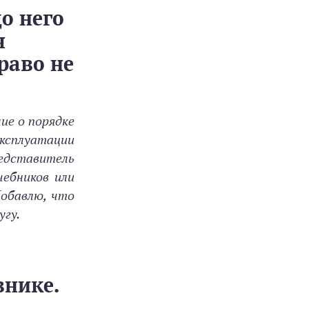
о него
я
раво не
е о порядке
эксплуатации
редставитель
ебников или
Добавлю, что
угу.
внике.