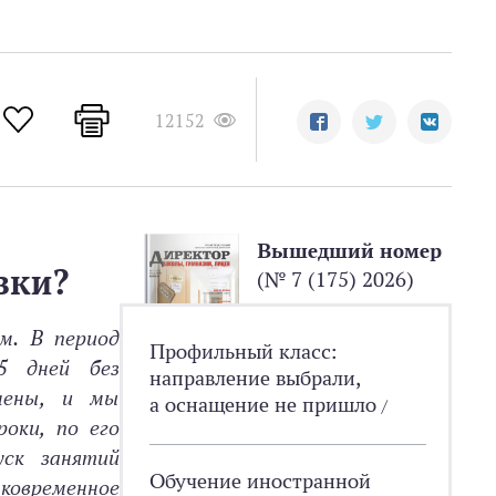
12152
Вышедший номер
вки?
(№ 7 (175) 2026)
м. В период
Профильный класс:
5 дней без
направление выбрали,
енены, и мы
а оснащение не пришло
/
оки, по его
уск занятий
Обучение иностранной
тковременное