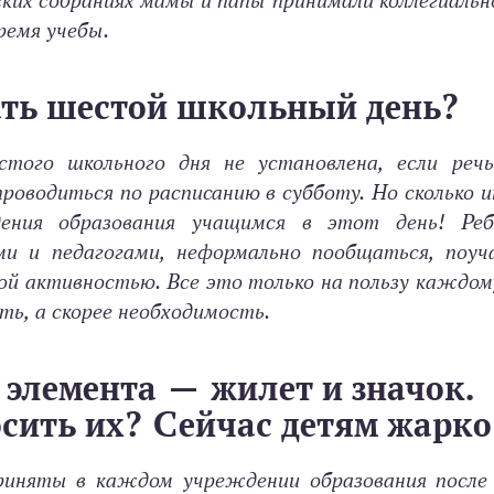
ских собраниях мамы и папы принимали коллегиальн
ремя учебы.
ать шестой школьный день?
того школьного дня не установлена, если реч
роводиться по расписанию в субботу. Но сколько 
дения образования учащимся в этот день! Ре
и и педагогами, неформально пообщаться, поуч
ной активностью. Все это только на пользу каждом
ь, а скорее необходимость.
 элемента — жилет и значок.
осить их? Сейчас детям жарк
риняты в каждом учреждении образования после