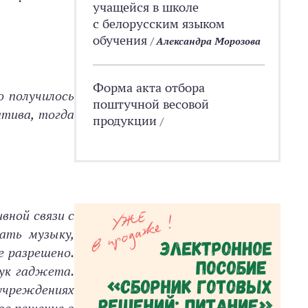
учащейся в школе
с белорусским языком
обучения
/
Александра Морозова
Форма акта отбора
о получилось
поштучной весовой
атива, тогда
продукции
/
вной связи с
ать музыку,
е разрешено.
вук гаджета.
учреждениях