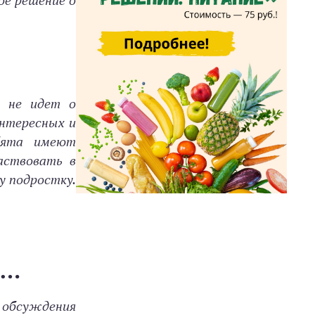
ое решение о
ь не идет о
интересных и
бята имеют
аствовать в
у подростку.
о…
 обсуждения