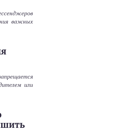
мессенджеров
ения важных
мя
запрещается
дителем или
ю
решить