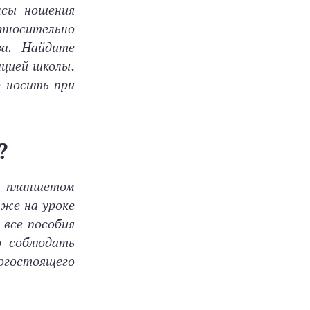
нсы ношения
тносительно
ва. Найдите
ацией школы.
 носить при
?
в планшетом
аже на уроке
все пособия
о соблюдать
рогостоящего