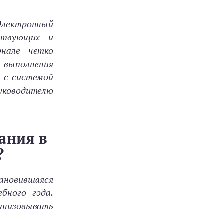
Электронный
ствующих и
нале четко
я выполнения
я с системой
уководителю
ания в
?
ановившаяся
бного года.
анизовывать