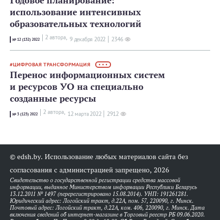
использование интенсивных
образовательных технологий
2 автора,
9 декабря 2022
2346
№ 12 (132) 2022
ЦИФРОВАЯ ТРАНСФОРМАЦИЯ
• • •
Перенос информационных систем
и ресурсов УО на специально
созданные ресурсы
2 автора,
12 мартa 2022
2912
№ 3 (123) 2022
© edsh.by. Использование любых материалов сайта без
согласования с администрацией запрещено, 2026
Свидетельство о государственной регистрации средства массовой
информации, выданное Министерством информации Республики Беларусь
13.12.2011 № 1497 (перерегистрировано 15.08.2014). УНП: 191261281.
Юридический адрес: Логойский тракт, д.22А, пом. 57, 220090, г. Минск.
Почтовый адрес: Логойский тракт, д.22А, ком. 406, 220090, г. Минск. Дата
включения сведений об интернет-магазине в Торговый реестр РБ 09.06.2020.