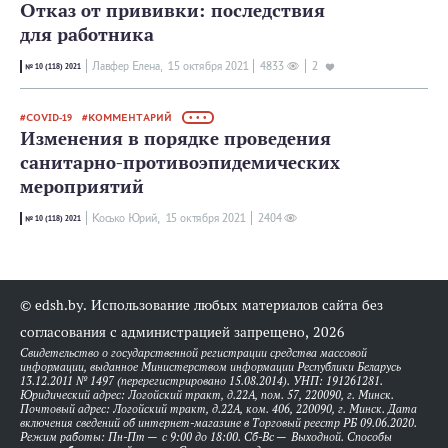
Отказ от прививки: последствия
для работника
Лавфер Елена,
15 октября 2021
4833
2
№ 10 (118) 2021
COVID-19
КОММЕНТАРИЙ
• • •
Изменения в порядке проведения
санитарно-противоэпидемических
мероприятий
Косько Юрий,
15 октября 2021
2404
№ 10 (118) 2021
© edsh.by. Использование любых материалов сайта без
согласования с администрацией запрещено, 2026
Свидетельство о государственной регистрации средства массовой
информации, выданное Министерством информации Республики Беларусь
13.12.2011 № 1497 (перерегистрировано 15.08.2014). УНП: 191261281.
Юридический адрес: Логойский тракт, д.22А, пом. 57, 220090, г. Минск.
Почтовый адрес: Логойский тракт, д.22А, ком. 406, 220090, г. Минск. Дата
включения сведений об интернет-магазине в Торговый реестр РБ 09.06.2020.
Режим работы: Пн-Пт — с 9:00 до 18:00. Сб-Вс — Выходной. Способы