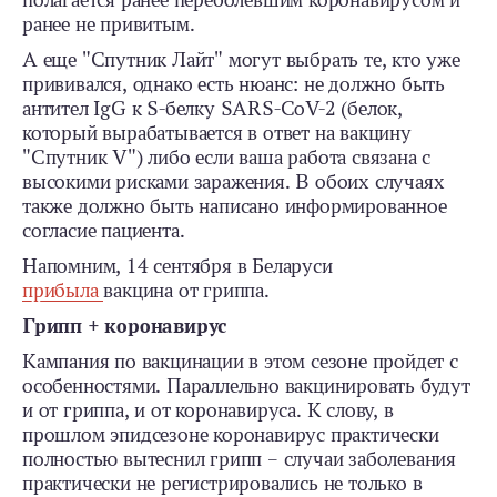
полагается ранее переболевшим коронавирусом и
ранее не привитым.
А еще "Спутник Лайт" могут выбрать те, кто уже
прививался, однако есть нюанс: не должно быть
антител IgG к S-белку SARS-CoV-2 (белок,
который вырабатывается в ответ на вакцину
"Спутник V") либо если ваша работа связана с
высокими рисками заражения. В обоих случаях
также должно быть написано информированное
согласие пациента.
Напомним, 14 сентября в Беларуси
прибыла
вакцина от гриппа.
Грипп + коронавирус
Кампания по вакцинации в этом сезоне пройдет с
особенностями. Параллельно вакцинировать будут
и от гриппа, и от коронавируса. К слову, в
прошлом эпидсезоне коронавирус практически
полностью вытеснил грипп – случаи заболевания
практически не регистрировались не только в