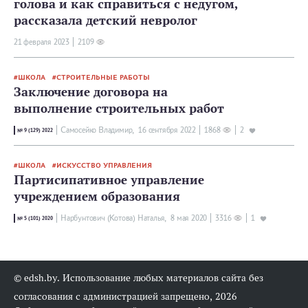
голова и как справиться с недугом,
рассказала детский невролог
21 февраля 2023
2109
ШКОЛА
СТРОИТЕЛЬНЫЕ РАБОТЫ
Заключение договора на
выполнение строительных работ
Самосейко Владимир,
16 сентября 2022
1868
2
№ 9 (129) 2022
ШКОЛА
ИСКУССТВО УПРАВЛЕНИЯ
Партисипативное управление
учреждением образования
Нарбунтович (Котова) Наталья,
8 мая 2020
3316
1
№ 5 (101) 2020
© edsh.by. Использование любых материалов сайта без
согласования с администрацией запрещено, 2026