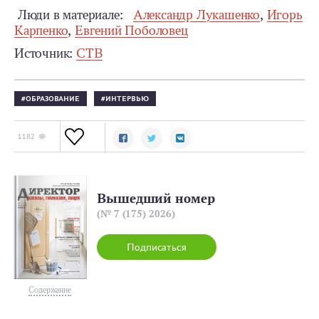
Люди в материале:
Александр Лукашенко
,
Игорь
Карпенко
,
Евгений Поболовец
Источник:
СТВ
ОБРАЗОВАНИЕ
ИНТЕРВЬЮ
1182
Вышедший номер
(№ 7 (175) 2026)
Подписаться
Содержание