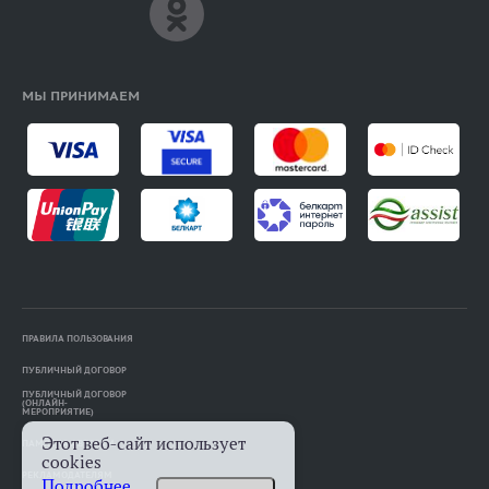
МЫ ПРИНИМАЕМ
ПРАВИЛА ПОЛЬЗОВАНИЯ
ПУБЛИЧНЫЙ ДОГОВОР
ПУБЛИЧНЫЙ ДОГОВОР
(ОНЛАЙН-
МЕРОПРИЯТИЕ)
Этот веб-сайт использует
ПАМЯТКА АВТОРАМ
cookies
РЕКЛАМОДАТЕЛЯМ
Подробнее