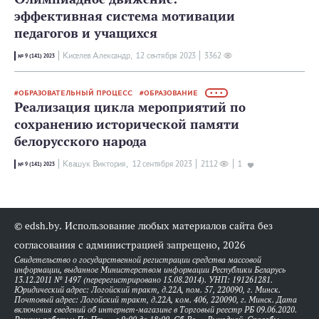
эффективная система мотивации
педагогов и учащихся
Киселев Александр,
12 сентября 2023
3362
№ 9 (141) 2023
ОБРАЗОВАТЕЛЬНЫЙ ПРОЦЕСС
ОБРАЗОВАНИЕ
• • •
Реализация цикла мероприятий по
сохранению исторической памяти
белорусского народа
Квашук Виктория,
12 сентября 2023
2112
1
№ 9 (141) 2023
© edsh.by. Использование любых материалов сайта без
согласования с администрацией запрещено, 2026
Свидетельство о государственной регистрации средства массовой
информации, выданное Министерством информации Республики Беларусь
13.12.2011 № 1497 (перерегистрировано 15.08.2014). УНП: 191261281.
Юридический адрес: Логойский тракт, д.22А, пом. 57, 220090, г. Минск.
Почтовый адрес: Логойский тракт, д.22А, ком. 406, 220090, г. Минск. Дата
включения сведений об интернет-магазине в Торговый реестр РБ 09.06.2020.