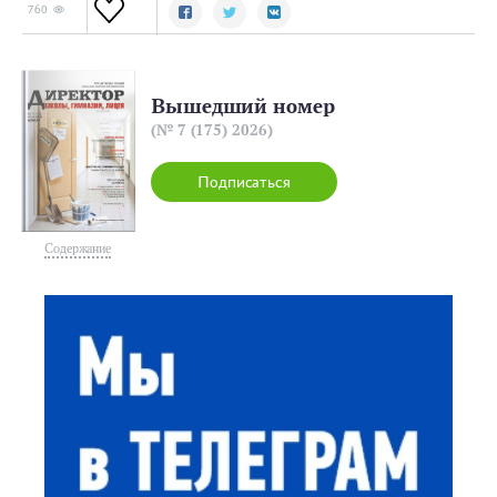
760
Вышедший номер
(№ 7 (175) 2026)
Подписаться
Содержание