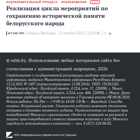
ОБРАЗОВАТЕЛЬНЫЙ ПРОЦЕСС
ОБРАЗОВАНИЕ
• • •
Реализация цикла мероприятий по
сохранению исторической памяти
белорусского народа
Квашук Виктория,
12 сентября 2023
2114
1
№ 9 (141) 2023
© edsh.by. Использование любых материалов сайта без
согласования с администрацией запрещено, 2026
Свидетельство о государственной регистрации средства массовой
информации, выданное Министерством информации Республики Беларусь
13.12.2011 № 1497 (перерегистрировано 15.08.2014). УНП: 191261281.
Юридический адрес: Логойский тракт, д.22А, пом. 57, 220090, г. Минск.
Почтовый адрес: Логойский тракт, д.22А, ком. 406, 220090, г. Минск. Дата
включения сведений об интернет-магазине в Торговый реестр РБ 09.06.2020.
Режим работы: Пн-Пт — с 9:00 до 18:00. Сб-Вс — Выходной. Способы
оплаты: безналичный расчет. Стоимость подписки включает стоимость
отправки и доставки печатного издания. Уполномоченные по защите прав
потребителей Минского горисполкома: Отдел по контролю за рекламой и
защите прав потребителей главного управления торговли и услуг Минского
городского исполнительного комитета — тел. 8 (017) 218-00-82.