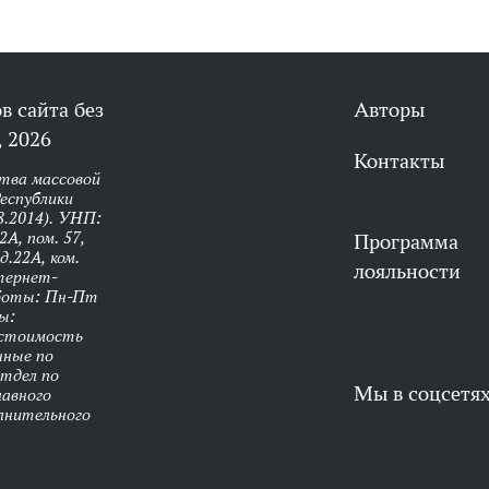
в сайта без
Авторы
 2026
Контакты
тва массовой
еспублики
8.2014). УНП:
А, пом. 57,
Программа
д.22А, ком.
лояльности
нтернет-
аботы: Пн-Пт
ы:
 стоимость
нные по
Отдел по
Мы в соцсетя
лавного
олнительного