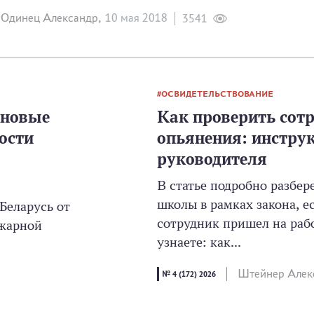
Одинец Александр,
10 мая 2018
3541
ОСВИДЕТЕЛЬСТВОВАНИЕ
 новые
Как проверить сотр
ости
опьянения: инстру
руководителя
В статье подробно разбер
школы в рамках закона, ес
Беларусь от
сотрудник пришел на раб
ожарной
узнаете: как...
Штейнер Алек
№ 4 (172) 2026