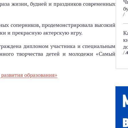
Ч
браза жизни, будней и праздников современных
б
/
ых соперников, продемонстрировала высокий
ки и прекрасную актерскую игру.
К
к
граждена дипломом участника и специальным
д
/
А
нного творчества детей и молодежи «Самый
развития образования»