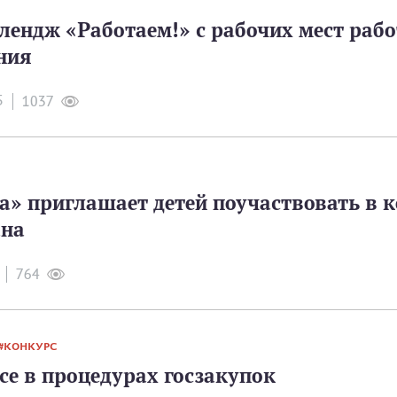
лендж «Работаем!» с рабочих мест раб
ния
5
1037
а» приглашает детей поучаствовать в к
ана
764
КОНКУРС
се в процедурах госзакупок