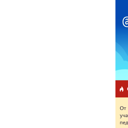
От 
уч
пед