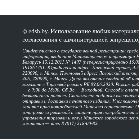
© edsh.by. Использование любых материало
согласования с администрацией запрещено,
Свидетельство о государственной регистрации средс
информации, выданное Министерством информации Р
Беларусь 13.12.2011 № 1497 (перерегистрировано 15.0
191261281. Юридический адрес: Логойский тракт, д.22
220090, г. Минск. Почтовый адрес: Логойский тракт, 
406, 220090, г. Минск. Дата включения сведений об и
магазине в Торговый реестр РБ 09.06.2020. Режим р
— с 9:00 до 18:00. Сб-Вс — Выходной. Способы оплат
безналичный расчет. Стоимость подписки включает
отправки и доставки печатного издания. Уполномоче
защите прав потребителей Минского горисполкома: 
контролю за рекламой и защите прав потребителей г
управления торговли и услуг Минского городского исп
комитета — тел. 8 (017) 218-00-82.