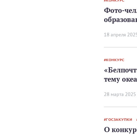
КОНКУРС
Фото-чел
образова
18 апреля 202
КОНКУРС
«Белпочт
тему оке
28 мартa 2025
ГОСЗАКУПКИ
О конкур