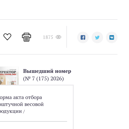
1875
Вышедший номер
(№ 7 (175) 2026)
орма акта отбора
оштучной весовой
родукции
/