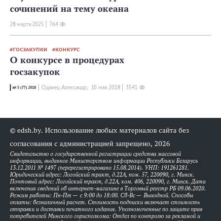
сочинений на тему океана
28 мартa 2025
764
ГОСЗАКУПКИ
КОНКУРС
О конкурсе в процедурах
госзакупок
Одинец Александр,
10 мая 2018
3541
№ 5 (77) 2018
© edsh.by. Использование любых материалов сайта без
согласования с администрацией запрещено, 2026
Свидетельство о государственной регистрации средства массовой
информации, выданное Министерством информации Республики Беларусь
13.12.2011 № 1497 (перерегистрировано 15.08.2014). УНП: 191261281.
Юридический адрес: Логойский тракт, д.22А, пом. 57, 220090, г. Минск.
Почтовый адрес: Логойский тракт, д.22А, ком. 406, 220090, г. Минск. Дата
включения сведений об интернет-магазине в Торговый реестр РБ 09.06.2020.
Режим работы: Пн-Пт — с 9:00 до 18:00. Сб-Вс — Выходной. Способы
оплаты: безналичный расчет. Стоимость подписки включает стоимость
отправки и доставки печатного издания. Уполномоченные по защите прав
потребителей Минского горисполкома: Отдел по контролю за рекламой и