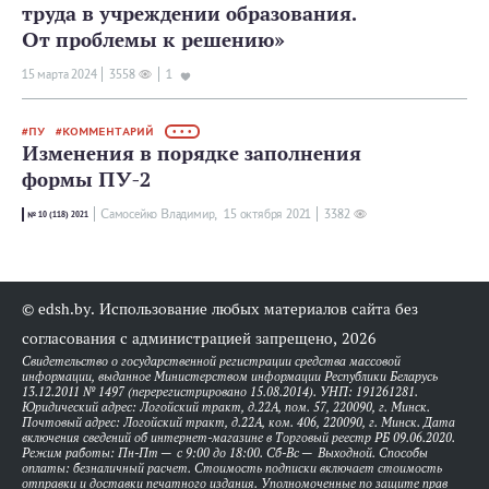
труда в учреждении образования.
От проблемы к решению»
15 мартa 2024
3558
1
ПУ
КОММЕНТАРИЙ
• • •
Изменения в порядке заполнения
формы ПУ-2
Самосейко Владимир,
15 октября 2021
3382
№ 10 (118) 2021
© edsh.by. Использование любых материалов сайта без
согласования с администрацией запрещено, 2026
Свидетельство о государственной регистрации средства массовой
информации, выданное Министерством информации Республики Беларусь
13.12.2011 № 1497 (перерегистрировано 15.08.2014). УНП: 191261281.
Юридический адрес: Логойский тракт, д.22А, пом. 57, 220090, г. Минск.
Почтовый адрес: Логойский тракт, д.22А, ком. 406, 220090, г. Минск. Дата
включения сведений об интернет-магазине в Торговый реестр РБ 09.06.2020.
Режим работы: Пн-Пт — с 9:00 до 18:00. Сб-Вс — Выходной. Способы
оплаты: безналичный расчет. Стоимость подписки включает стоимость
отправки и доставки печатного издания. Уполномоченные по защите прав