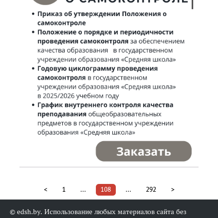
<
1
...
108
...
292
>
© edsh.by. Использование любых материалов сайта без