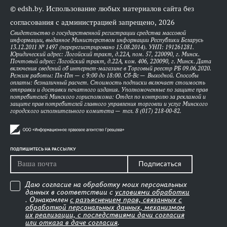
© edsh.by. Использование любых материалов сайта без
согласования с администрацией запрещено, 2026
Свидетельство о государственной регистрации средства массовой
информации, выданное Министерством информации Республики Беларусь
13.12.2011 № 1497 (перерегистрировано 15.08.2014). УНП: 191261281.
Юридический адрес: Логойский тракт, д.22А, пом. 57, 220090, г. Минск.
Почтовый адрес: Логойский тракт, д.22А, ком. 406, 220090, г. Минск. Дата
включения сведений об интернет-магазине в Торговый реестр РБ 09.06.2020.
Режим работы: Пн-Пт — с 9:00 до 18:00. Сб-Вс — Выходной. Способы
оплаты: безналичный расчет. Стоимость подписки включает стоимость
отправки и доставки печатного издания. Уполномоченные по защите прав
потребителей Минского горисполкома: Отдел по контролю за рекламой и
защите прав потребителей главного управления торговли и услуг Минского
городского исполнительного комитета — тел. 8 (017) 218-00-82.
ПОДПИШИТЕСЬ НА РАССЫЛКУ
Подписаться
Даю согласие на обработку моих персональных
данных в соответствии с
условиями обработки
. Ознакомлен
с разъяснением прав, связанных с
обработкой персональных данных, механизмом
их реализации, с последствиями дачи согласия
или отказа в даче согласия
.