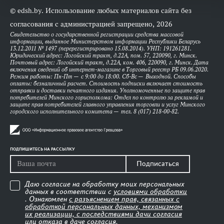
© edsh.by. Использование любых материалов сайта без
согласования с администрацией запрещено, 2026
Свидетельство о государственной регистрации средства массовой
информации, выданное Министерством информации Республики Беларусь
13.12.2011 № 1497 (перерегистрировано 15.08.2014). УНП: 191261281.
Юридический адрес: Логойский тракт, д.22А, пом. 57, 220090, г. Минск.
Почтовый адрес: Логойский тракт, д.22А, ком. 406, 220090, г. Минск. Дата
включения сведений об интернет-магазине в Торговый реестр РБ 09.06.2020.
Режим работы: Пн-Пт — с 9:00 до 18:00. Сб-Вс — Выходной. Способы
оплаты: безналичный расчет. Стоимость подписки включает стоимость
отправки и доставки печатного издания. Уполномоченные по защите прав
потребителей Минского горисполкома: Отдел по контролю за рекламой и
защите прав потребителей главного управления торговли и услуг Минского
городского исполнительного комитета — тел. 8 (017) 218-00-82.
ПОДПИШИТЕСЬ НА РАССЫЛКУ
Подписаться
Даю согласие на обработку моих персональных
данных в соответствии с
условиями обработки
. Ознакомлен
с разъяснением прав, связанных с
обработкой персональных данных, механизмом
их реализации, с последствиями дачи согласия
или отказа в даче согласия
.