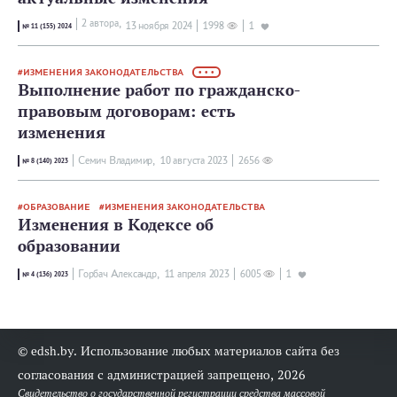
2 автора,
13 ноября 2024
1998
1
№ 11 (155) 2024
ИЗМЕНЕНИЯ ЗАКОНОДАТЕЛЬСТВА
• • •
Выполнение работ по гражданско-
правовым договорам: есть
изменения
Семич Владимир,
10 августа 2023
2656
№ 8 (140) 2023
ОБРАЗОВАНИЕ
ИЗМЕНЕНИЯ ЗАКОНОДАТЕЛЬСТВА
Изменения в Кодексе об
образовании
Горбач Александр,
11 апреля 2023
6005
1
№ 4 (136) 2023
© edsh.by. Использование любых материалов сайта без
согласования с администрацией запрещено, 2026
Свидетельство о государственной регистрации средства массовой