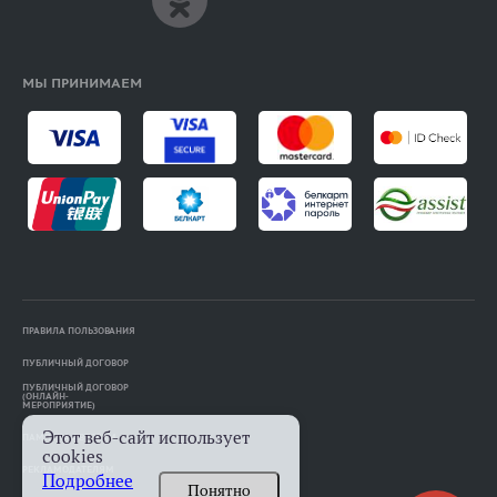
МЫ ПРИНИМАЕМ
ПРАВИЛА ПОЛЬЗОВАНИЯ
ПУБЛИЧНЫЙ ДОГОВОР
ПУБЛИЧНЫЙ ДОГОВОР
(ОНЛАЙН-
МЕРОПРИЯТИЕ)
Этот веб-сайт использует
ПАМЯТКА АВТОРАМ
cookies
РЕКЛАМОДАТЕЛЯМ
Подробнее
Понятно