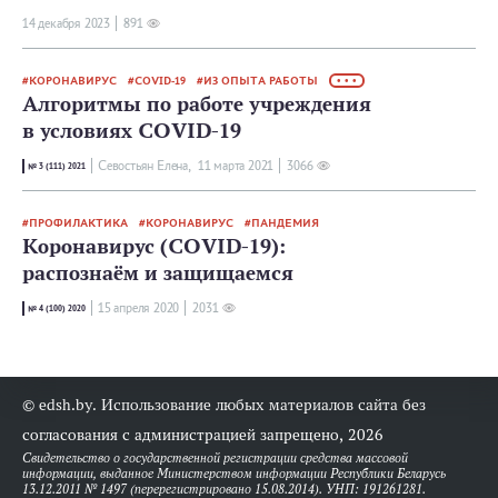
14 декабря 2023
891
КОРОНАВИРУС
COVID-19
ИЗ ОПЫТА РАБОТЫ
• • •
Алгоритмы по работе учреждения
в условиях COVID-19
Севостьян Елена,
11 мартa 2021
3066
№ 3 (111) 2021
ПРОФИЛАКТИКА
КОРОНАВИРУС
ПАНДЕМИЯ
Коронавирус (COVID-19):
распознаём и защищаемся
15 апреля 2020
2031
№ 4 (100) 2020
© edsh.by. Использование любых материалов сайта без
согласования с администрацией запрещено, 2026
Свидетельство о государственной регистрации средства массовой
информации, выданное Министерством информации Республики Беларусь
13.12.2011 № 1497 (перерегистрировано 15.08.2014). УНП: 191261281.