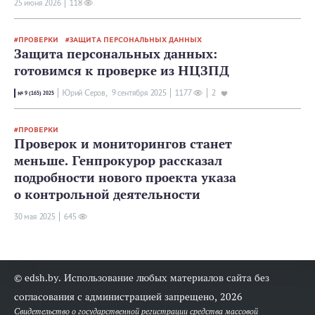
25 июня 2026
118
ПРОВЕРКИ
ЗАЩИТА ПЕРСОНАЛЬНЫХ ДАННЫХ
Защита персональных данных:
готовимся к проверке из НЦЗПД
Юрий Серов,
9 сентября 2025
1177
2
№ 9 (165) 2025
ПРОВЕРКИ
Проверок и мониторингов станет
меньше. Генпрокурор рассказал
подробности нового проекта указа
о контрольной деятельности
30 мая 2025
645
© edsh.by. Использование любых материалов сайта без
согласования с администрацией запрещено, 2026
Свидетельство о государственной регистрации средства массовой