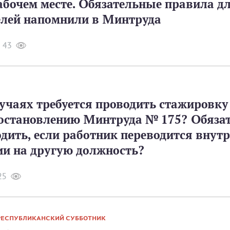
абочем месте. Обязательные правила д
елей напомнили в Минтруда
43
учаях требуется проводить стажировку
постановлению Минтруда № 175? Обяза
одить, если работник переводится внут
ии на другую должность?
25
РЕСПУБЛИКАНСКИЙ СУББОТНИК