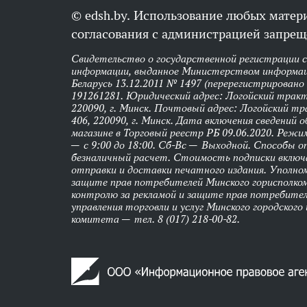
© edsh.by. Использование любых матери
согласования с администрацией запрещ
Свидетельство о государственной регистрации 
информации, выданное Министерством информац
Беларусь 13.12.2011 № 1497 (перерегистрировано
191261281. Юридический адрес: Логойский тракт,
220090, г. Минск. Почтовый адрес: Логойский тра
406, 220090, г. Минск. Дата включения сведений 
магазине в Торговый реестр РБ 09.06.2020. Реж
— с 9:00 до 18:00. Сб-Вс — Выходной. Способы 
безналичный расчет. Стоимость подписки вклю
отправки и доставки печатного издания. Уполно
защите прав потребителей Минского горисполко
контролю за рекламой и защите прав потребител
управления торговли и услуг Минского городского
комитета — тел. 8 (017) 218-00-82.