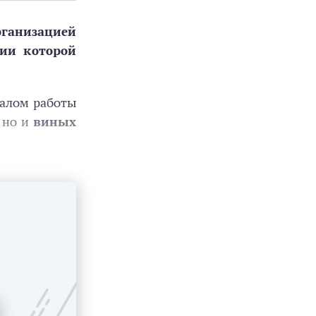
рганизацией
рии которой
чалом работы
, но и
в
иных