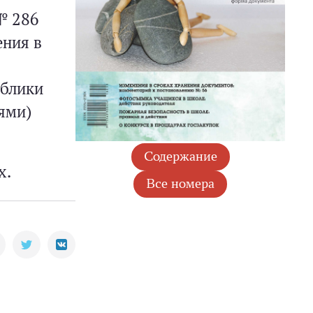
№ 286
ения в
ублики
ями)
х.