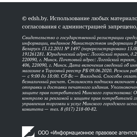
© edsh.by. Использование любых материало
согласования с администрацией запрещено,
Свидетельство о государственной регистрации средс
информации, выданное Министерством информации Р
Беларусь 13.12.2011 № 1497 (перерегистрировано 15.0
191261281. Юридический адрес: Логойский тракт, д.22
220090, г. Минск. Почтовый адрес: Логойский тракт, 
406, 220090, г. Минск. Дата включения сведений об и
магазине в Торговый реестр РБ 09.06.2020. Режим р
— с 9:00 до 18:00. Сб-Вс — Выходной. Способы оплат
безналичный расчет. Стоимость подписки включает
отправки и доставки печатного издания. Уполномоче
защите прав потребителей Минского горисполкома: 
контролю за рекламой и защите прав потребителей г
управления торговли и услуг Минского городского исп
комитета — тел. 8 (017) 218-00-82.