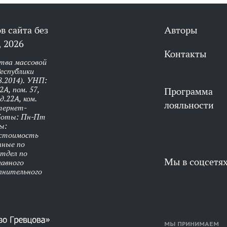
в сайта без
Авторы
 2026
Контакты
тва массовой
еспублики
8.2014). УНП:
А, пом. 57,
Программа
д.22А, ком.
лояльности
нтернет-
аботы: Пн-Пт
ы:
 стоимость
нные по
Отдел по
Мы в соцсетя
лавного
олнительного
МЫ ПРИНИМАЕМ