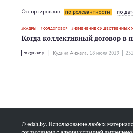
Отсортировано:
по релевантности
по дат
КАДРЫ
КОЛДОГОВОР
ИЗМЕНЕНИЕ СУЩЕСТВЕННЫХ У
Когда коллективный договор в 
Кудина Анжела,
18 июля 2019
23
№ 7(91) 2019
© edsh.by. Использование любых материало
согласования с администрацией запрещено,