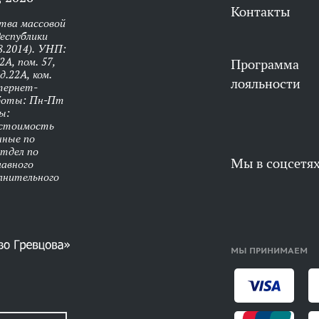
Контакты
тва массовой
еспублики
8.2014). УНП:
А, пом. 57,
Программа
д.22А, ком.
лояльности
нтернет-
аботы: Пн-Пт
ы:
 стоимость
нные по
Отдел по
Мы в соцсетя
лавного
олнительного
МЫ ПРИНИМАЕМ