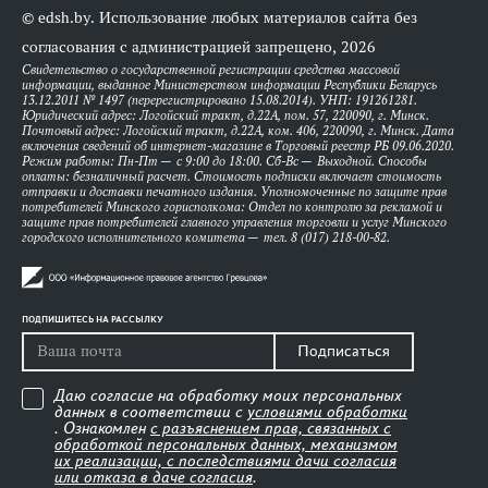
© edsh.by. Использование любых материалов сайта без
согласования с администрацией запрещено, 2026
Свидетельство о государственной регистрации средства массовой
информации, выданное Министерством информации Республики Беларусь
13.12.2011 № 1497 (перерегистрировано 15.08.2014). УНП: 191261281.
Юридический адрес: Логойский тракт, д.22А, пом. 57, 220090, г. Минск.
Почтовый адрес: Логойский тракт, д.22А, ком. 406, 220090, г. Минск. Дата
включения сведений об интернет-магазине в Торговый реестр РБ 09.06.2020.
Режим работы: Пн-Пт — с 9:00 до 18:00. Сб-Вс — Выходной. Способы
оплаты: безналичный расчет. Стоимость подписки включает стоимость
отправки и доставки печатного издания. Уполномоченные по защите прав
потребителей Минского горисполкома: Отдел по контролю за рекламой и
защите прав потребителей главного управления торговли и услуг Минского
городского исполнительного комитета — тел. 8 (017) 218-00-82.
ПОДПИШИТЕСЬ НА РАССЫЛКУ
Подписаться
Даю согласие на обработку моих персональных
данных в соответствии с
условиями обработки
. Ознакомлен
с разъяснением прав, связанных с
обработкой персональных данных, механизмом
их реализации, с последствиями дачи согласия
или отказа в даче согласия
.