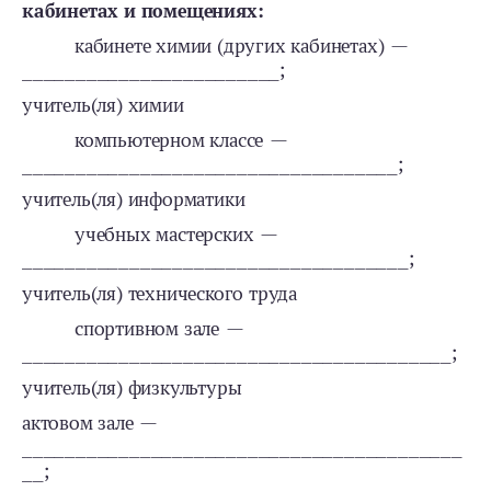
кабинетах и помещениях:
кабинете химии (других кабинетах) —
________________________;
учитель(ля) химии
компьютерном классе —
___________________________________;
учитель(ля) информатики
учебных мастерских —
____________________________________;
учитель(ля) технического труда
спортивном зале —
________________________________________;
учитель(ля) физкультуры
актовом зале —
_________________________________________
__;