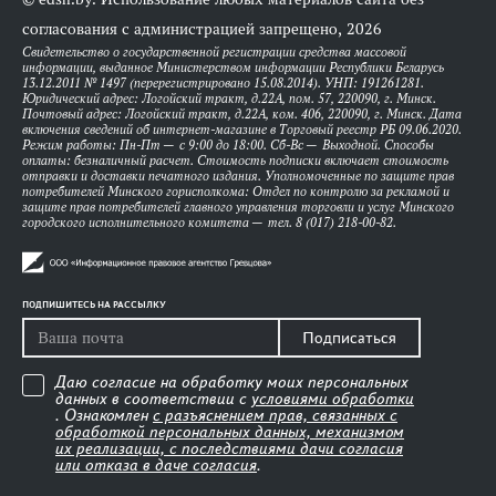
Беларусь
согласования с администрацией запрещено, 2026
Министерство
Каранкевич Виктор Михайлович
,
8 (017)
Свидетельство о государственной регистрации средства массовой
энергетики
Министр
218-21-
информации, выданное Министерством информации Республики Беларусь
Республики
07
13.12.2011 № 1497 (перерегистрировано 15.08.2014). УНП: 191261281.
Беларусь
Юридический адрес: Логойский тракт, д.22А, пом. 57, 220090, г. Минск.
Почтовый адрес: Логойский тракт, д.22А, ком. 406, 220090, г. Минск. Дата
Министерство
Старовойтов Николай Михайлович
,
8 (017)
включения сведений об интернет-магазине в Торговый реестр РБ 09.06.2020.
юстиции
заместитель Министра
200-70-
Режим работы: Пн-Пт — с 9:00 до 18:00. Сб-Вс — Выходной. Способы
Республики
92
оплаты: безналичный расчет. Стоимость подписки включает стоимость
Беларусь
отправки и доставки печатного издания. Уполномоченные по защите прав
потребителей Минского горисполкома: Отдел по контролю за рекламой и
Государственный
Пантус Дмитрий Александрович
,
8 (017)
защите прав потребителей главного управления торговли и услуг Минского
военно-
Председатель
280-91-
городского исполнительного комитета — тел. 8 (017) 218-00-82.
промышленный
00
комитет
Республики
Беларусь
ПОДПИШИТЕСЬ НА РАССЫЛКУ
Государственный
Бобер Николай Павлович
,
8 (017)
комитет по
заместитель Председателя
284-60-
Подписаться
имуществу
38
Республики
Беларусь
Даю согласие на обработку моих персональных
данных в соответствии с
условиями обработки
Государственный
Шлычков Сергей Владимирович
,
8 (017)
. Ознакомлен
с разъяснением прав, связанных с
комитет по науке и
Председатель
379-07-
обработкой персональных данных, механизмом
технологиям
60
их реализации, с последствиями дачи согласия
Республики
или отказа в даче согласия
.
Беларусь