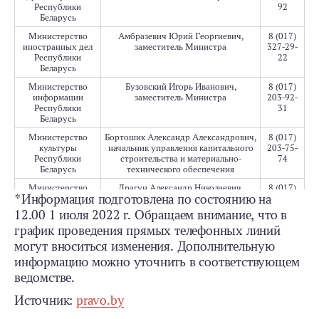
Республики
92
Беларусь
Министерство
Амбразевич Юрий Георгиевич
,
8 (017)
иностранных дел
заместитель Министра
327-29-
Республики
22
Беларусь
Министерство
Бузовский Игорь Иванович
,
8 (017)
информации
заместитель Министра
203-92-
Республики
31
Беларусь
Министерство
Бортошик Александр Александрович
,
8 (017)
культуры
начальник управления капитального
203-75-
Республики
строительства и материально-
74
Беларусь
технического обеспечения
Министерство
Драгун Александр Николаевич
,
8 (017)
*Информация подготовлена по состоянию на
лесного хозяйства
первый заместитель Министра
200-46-
Республики
05
12.00 1 июля 2022 г. Обращаем внимание, что в
Беларусь
график проведения прямых телефонных линий
Министерство
Симоненко Сергей Дмитриевич
,
8 (017)
могут вноситься изменения. Дополнительную
обороны
заместитель Министра по
297-10-
Республики
вооружению – начальник
22
информацию можно уточнить в соответствующем
Беларусь
вооружения Вооруженных Сил
ведомстве.
Республики Беларусь,
генерал-майор
Источник:
pravo.by
Министерство
Старовойтова Ирина Анатольевна
,
8 (017)