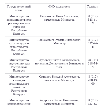
Государственный
ФИО, должность
Телефон
орган
Министерство
Емельянова Нина Алексеевна
,
8 (017)
антимонопольного
заместитель Министра
348-61-
регулирования и
21
торговли
Республики
Беларусь
Министерство
Пархамович Руслан Викторович
,
8 (017)
архитектуры и
Министр
327-26-
строительства
41
Республики
Беларусь
Министерство
Дубовец Виктор Анатольевич
,
(8-017)
внутренних дел
начальник Департамента финансов и
218-74-
Республики
тыла
77
Беларусь
Министерство
Смирнов Виталий Алексеевич
,
8 (017)
жилищно-
заместитель Министра
200-19-
коммунального
00
хозяйства
Республики
Беларусь
Министерство
Андросюк Борис Николаевич
,
8 (017)
здравоохранения
заместитель Министра
222- 62-