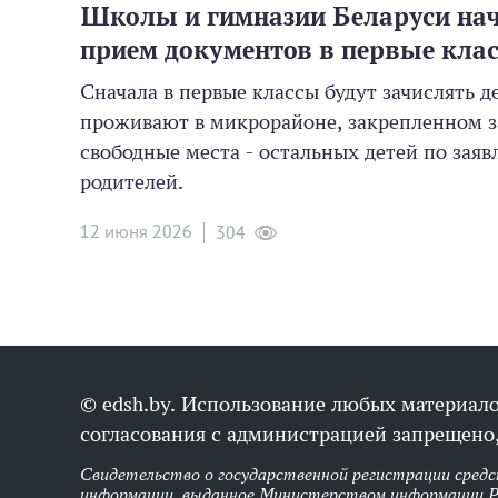
Школы и гимназии Беларуси на
прием документов в первые кла
Сначала в первые классы будут зачислять д
проживают в микрорайоне, закрепленном за
свободные места - остальных детей по зая
родителей.
12 июня 2026
304
© edsh.by. Использование любых материало
согласования с администрацией запрещено,
Свидетельство о государственной регистрации средс
информации, выданное Министерством информации Р