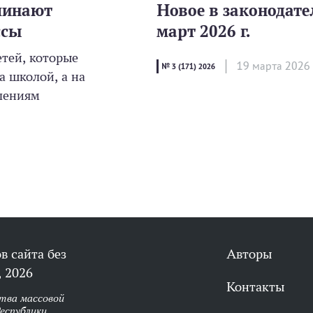
чинают
Новое в законодате
ссы
март 2026 г.
етей, которые
19 мартa 2026
№ 3 (171) 2026
 школой, а на
влениям
в сайта без
Авторы
 2026
Контакты
тва массовой
еспублики