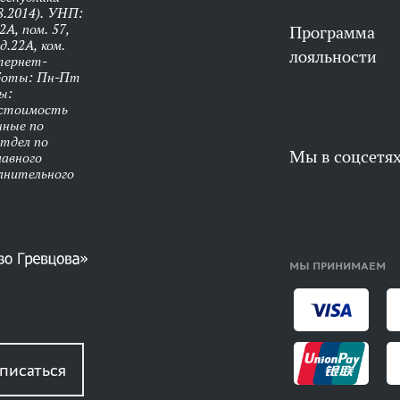
8.2014). УНП:
А, пом. 57,
Программа
д.22А, ком.
лояльности
нтернет-
аботы: Пн-Пт
ы:
 стоимость
нные по
Отдел по
Мы в соцсетя
лавного
олнительного
МЫ ПРИНИМАЕМ
писаться