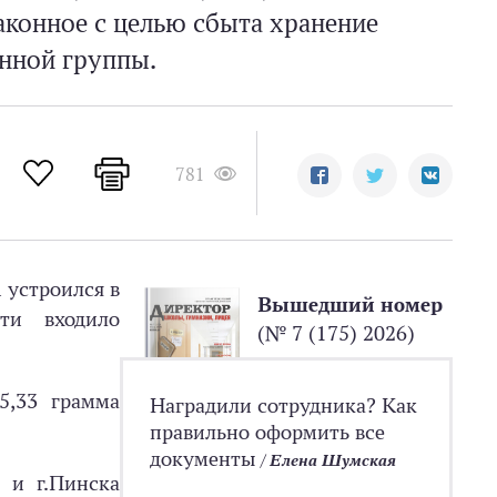
аконное с целью сбыта хранение
анной группы.
781
 устроился в
Вышедший номер
ти входило
(№ 7 (175) 2026)
5,33 грамма
Наградили сотрудника? Как
правильно оформить все
документы
/
Елена Шумская
 и г.Пинска