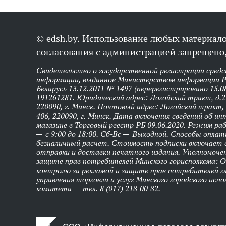
© edsh.by. Использование любых материало
согласования с администрацией запрещено,
Свидетельство о государственной регистрации средс
информации, выданное Министерством информации Р
Беларусь 13.12.2011 № 1497 (перерегистрировано 15.0
191261281. Юридический адрес: Логойский тракт, д.22
220090, г. Минск. Почтовый адрес: Логойский тракт, 
406, 220090, г. Минск. Дата включения сведений об и
магазине в Торговый реестр РБ 09.06.2020. Режим р
— с 9:00 до 18:00. Сб-Вс — Выходной. Способы оплат
безналичный расчет. Стоимость подписки включает
отправки и доставки печатного издания. Уполномоче
защите прав потребителей Минского горисполкома: 
контролю за рекламой и защите прав потребителей г
управления торговли и услуг Минского городского исп
комитета — тел. 8 (017) 218-00-82.