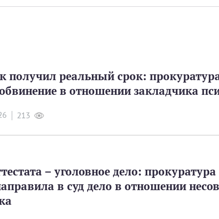
к получил реальный срок: прокуратур
особвинение в отношении закладчика пс
26
213
ттестата – уголовное дело: прокуратур
аправила в суд дело в отношении несо
ка