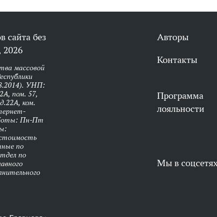
в сайта без
Авторы
 2026
Контакты
тва массовой
еспублики
8.2014). УНП:
А, пом. 57,
Программа
д.22А, ком.
лояльности
нтернет-
аботы: Пн-Пт
ы:
 стоимость
нные по
Отдел по
Мы в соцсетя
лавного
олнительного