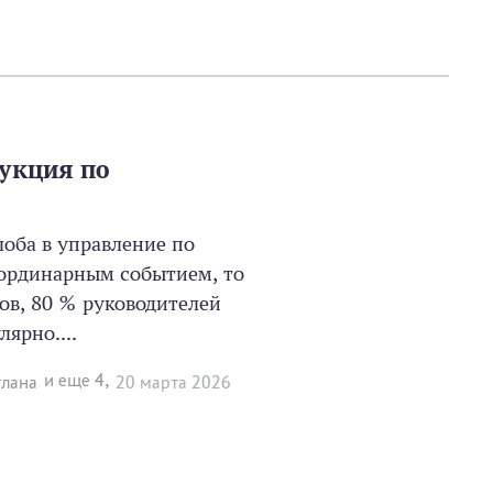
укция по
лоба в управление по
ординарным событием, то
ов, 80 % руководителей
ярно....
и еще 4,
тлана
20 мартa 2026