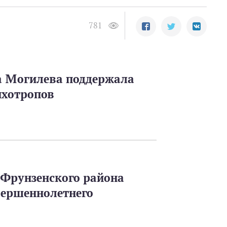
781
а Могилева поддержала
ихотропов
а Фрунзенского района
вершеннолетнего