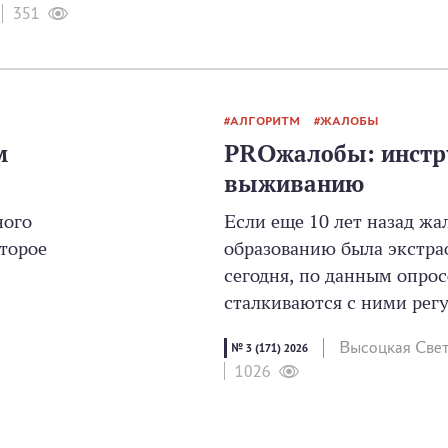
351
АЛГОРИТМ
ЖАЛОБЫ
м
PROжалобы: инстр
выживанию
ного
Если еще 10 лет назад жа
торое
образованию была экстра
сегодня, по данным опрос
сталкиваются с ними регул
Высоцкая Све
№ 3 (171) 2026
1026