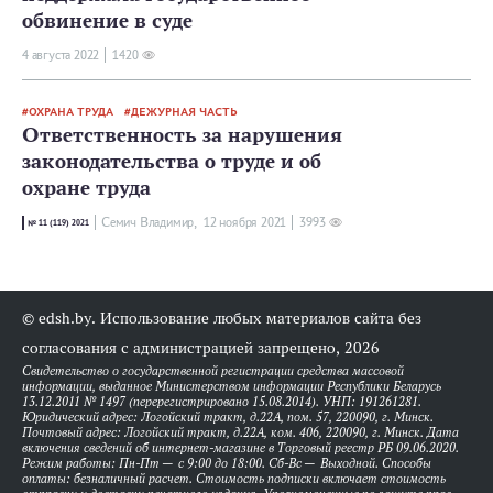
обвинение в суде
4 августа 2022
1420
ОХРАНА ТРУДА
ДЕЖУРНАЯ ЧАСТЬ
Ответственность за нарушения
законодательства о труде и об
охране труда
Семич Владимир,
12 ноября 2021
3993
№ 11 (119) 2021
© edsh.by. Использование любых материалов сайта без
согласования с администрацией запрещено, 2026
Свидетельство о государственной регистрации средства массовой
информации, выданное Министерством информации Республики Беларусь
13.12.2011 № 1497 (перерегистрировано 15.08.2014). УНП: 191261281.
Юридический адрес: Логойский тракт, д.22А, пом. 57, 220090, г. Минск.
Почтовый адрес: Логойский тракт, д.22А, ком. 406, 220090, г. Минск. Дата
включения сведений об интернет-магазине в Торговый реестр РБ 09.06.2020.
Режим работы: Пн-Пт — с 9:00 до 18:00. Сб-Вс — Выходной. Способы
оплаты: безналичный расчет. Стоимость подписки включает стоимость