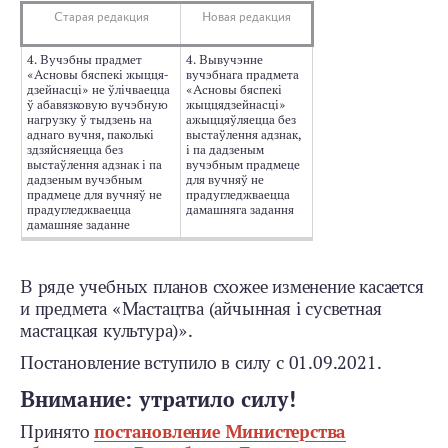
Старая редакция
Новая редакция
4. Вучэбны прадмет
4. Вывучэнне
«Асновы бяспекi жыцця­
вучэбнага прадмета
дзейнасцi» не ўлiчваецца
«Асновы бяспекi
ў абавязковую вучэбную
жыццядзейнасцi»
нагрузку ў тыдзень на
ажыццяўляецца без
аднаго вучня, паколькi
выстаўлення адзнак,
здзяйсняецца без
i па дадзеным
выстаўлення адзнак i па
вучэбным прадмеце
дадзеным вучэбным
для вучняў не
прадмеце для вучняў не
прадугледжваецца
прадугледжваецца
дамашняга задання
дамашняе заданне
В ряде учебных планов схожее изменение касается
и предмета «Мастацтва (айчынная i сусветная
мастацкая культура)».
Постановление вступило в силу с 01.09.2021.
Внимание: утратило силу!
Принято
постановление Министерст­ва