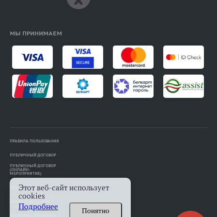
МЫ ПРИНИМАЕМ
ПРАВИЛА ПОЛЬЗОВАНИЯ
ПУБЛИЧНЫЙ ДОГОВОР
ПУБЛИЧНЫЙ ДОГОВОР
(ОНЛАЙН-
МЕРОПРИЯТИЕ)
Этот веб-сайт использует
ПАМЯТКА АВТОРАМ
cookies
РЕКЛАМОДАТЕЛЯМ
Подробнее
Понятно
ПОЛИТИКА ОПЕРАТОРА