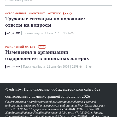
УВОЛЬНЕНИЕ
КОНТРАКТ
ОТПУСК
• • •
Трудовые ситуации по полочкам:
ответы на вопросы
Татьяна Рахубо,
12 мая 2025
1306
№ 5 (161) 2025
ШКОЛЬНЫЙ ЛАГЕРЬ
• • •
Изменения в организации
оздоровления в школьных лагерях
Плеханова Елена,
11 сентября 2024
2198
1
№ 9 (153) 2024
© edsh.by. Использование любых материалов сайта без
согласования с администрацией запрещено, 2026
Свидетельство о государственной регистрации средства массовой
информации, выданное Министерством информации Республики Беларусь
13.12.2011 № 1497 (перерегистрировано 15.08.2014). УНП: 191261281.
Юридический адрес: Логойский тракт, д.22А, пом. 57, 220090, г. Минск.
Почтовый адрес: Логойский тракт, д.22А, ком. 406, 220090, г. Минск. Дата