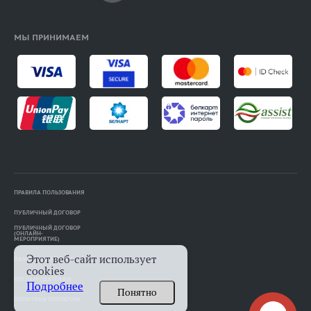
МЫ ПРИНИМАЕМ
ПРАВИЛА ПОЛЬЗОВАНИЯ
ПУБЛИЧНЫЙ ДОГОВОР
ПУБЛИЧНЫЙ ДОГОВОР
(ОНЛАЙН-
МЕРОПРИЯТИЕ)
Этот веб-сайт использует
ПАМЯТКА АВТОРАМ
cookies
РЕКЛАМОДАТЕЛЯМ
Подробнее
Понятно
ПОЛИТИКА ОПЕРАТОРА