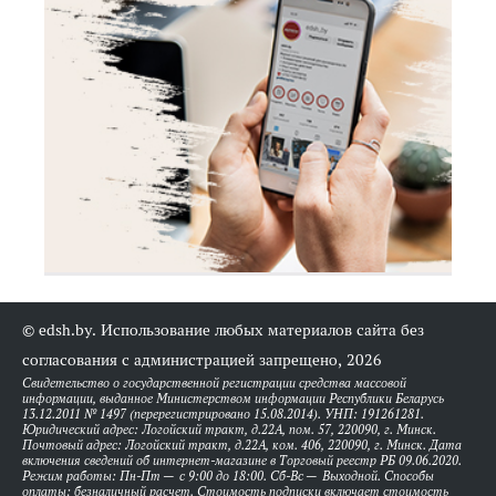
© edsh.by. Использование любых материалов сайта без
согласования с администрацией запрещено, 2026
Свидетельство о государственной регистрации средства массовой
информации, выданное Министерством информации Республики Беларусь
13.12.2011 № 1497 (перерегистрировано 15.08.2014). УНП: 191261281.
Юридический адрес: Логойский тракт, д.22А, пом. 57, 220090, г. Минск.
Почтовый адрес: Логойский тракт, д.22А, ком. 406, 220090, г. Минск. Дата
включения сведений об интернет-магазине в Торговый реестр РБ 09.06.2020.
Режим работы: Пн-Пт — с 9:00 до 18:00. Сб-Вс — Выходной. Способы
оплаты: безналичный расчет. Стоимость подписки включает стоимость