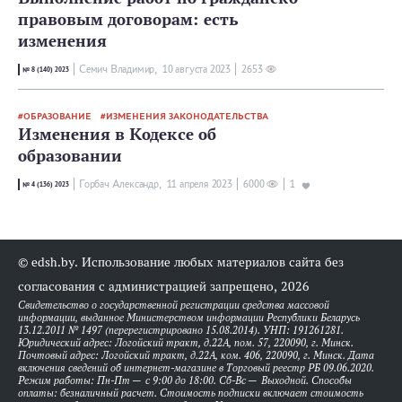
правовым договорам: есть
изменения
Семич Владимир,
10 августа 2023
2653
№ 8 (140) 2023
ОБРАЗОВАНИЕ
ИЗМЕНЕНИЯ ЗАКОНОДАТЕЛЬСТВА
Изменения в Кодексе об
образовании
Горбач Александр,
11 апреля 2023
6000
1
№ 4 (136) 2023
© edsh.by. Использование любых материалов сайта без
согласования с администрацией запрещено, 2026
Свидетельство о государственной регистрации средства массовой
информации, выданное Министерством информации Республики Беларусь
13.12.2011 № 1497 (перерегистрировано 15.08.2014). УНП: 191261281.
Юридический адрес: Логойский тракт, д.22А, пом. 57, 220090, г. Минск.
Почтовый адрес: Логойский тракт, д.22А, ком. 406, 220090, г. Минск. Дата
включения сведений об интернет-магазине в Торговый реестр РБ 09.06.2020.
Режим работы: Пн-Пт — с 9:00 до 18:00. Сб-Вс — Выходной. Способы
оплаты: безналичный расчет. Стоимость подписки включает стоимость