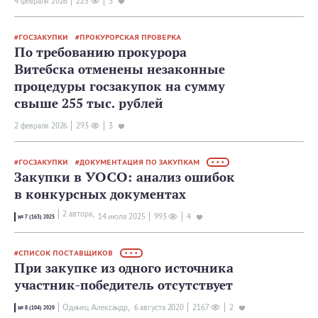
4 февраля 2026
225
3
ГОСЗАКУПКИ
ПРОКУРОРСКАЯ ПРОВЕРКА
По требованию прокурора
Витебска отменены незаконные
процедуры госзакупок на сумму
свыше 255 тыс. рублей
2 февраля 2026
293
3
ГОСЗАКУПКИ
ДОКУМЕНТАЦИЯ ПО ЗАКУПКАМ
• • •
Закупки в УОСО: анализ ошибок
в конкурсных документах
2 автора,
14 июля 2025
993
4
№ 7 (163) 2025
СПИСОК ПОСТАВЩИКОВ
• • •
При закупке из одного источника
участник-победитель отсутствует
Одинец Александр,
6 августа 2020
2167
2
№ 8 (104) 2020