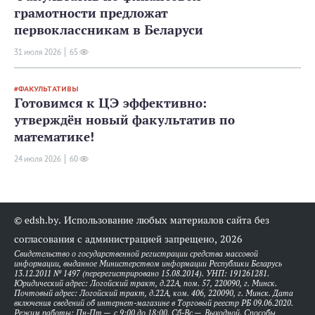
грамотности предложат
первоклассникам в Беларуси
31 июля 2026
65
ФАКУЛЬТАТИВЫ
Готовимся к ЦЭ эффективно:
утверждён новый факультатив по
математике!
24 июля 2026
60
© edsh.by. Использование любых материалов сайта без
согласования с администрацией запрещено, 2026
Свидетельство о государственной регистрации средства массовой
информации, выданное Министерством информации Республики Беларусь
13.12.2011 № 1497 (перерегистрировано 15.08.2014). УНП: 191261281.
Юридический адрес: Логойский тракт, д.22А, пом. 57, 220090, г. Минск.
Почтовый адрес: Логойский тракт, д.22А, ком. 406, 220090, г. Минск. Дата
включения сведений об интернет-магазине в Торговый реестр РБ 09.06.2020.
Режим работы: Пн-Пт — с 9:00 до 18:00. Сб-Вс — Выходной. Способы