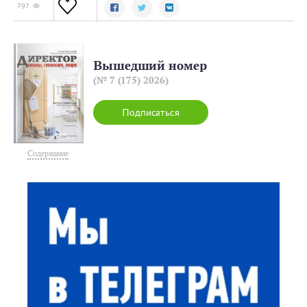
797
Вышедший номер
(№ 7 (175) 2026)
Подписаться
Содержание