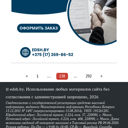
<
1
...
138
...
292
>
© edsh.by. Использование любых материалов сайта без
согласования с администрацией запрещено, 2026
Свидетельство о государственной регистрации средства массовой
информации, выданное Министерством информации Республики Беларусь
13.12.2011 № 1497 (перерегистрировано 15.08.2014). УНП: 191261281.
Юридический адрес: Логойский тракт, д.22А, пом. 57, 220090, г. Минск.
Почтовый адрес: Логойский тракт, д.22А, ком. 406, 220090, г. Минск. Дата
включения сведений об интернет-магазине в Торговый реестр РБ 09.06.2020.
Режим работы: Пн-Пт — с 9:00 до 18:00. Сб-Вс — Выходной. Способы