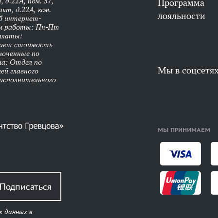
 д.22А, пом. 57,
Программа
кт, д.22А, ком.
лояльности
об интернет-
им работы: Пн-Пт
оплаты:
чает стоимость
моченные по
ма: Отдел по
Мы в соцсетя
ей главного
 исполнительного
МЫ ПРИНИМАЕМ
Подписаться
х данных в