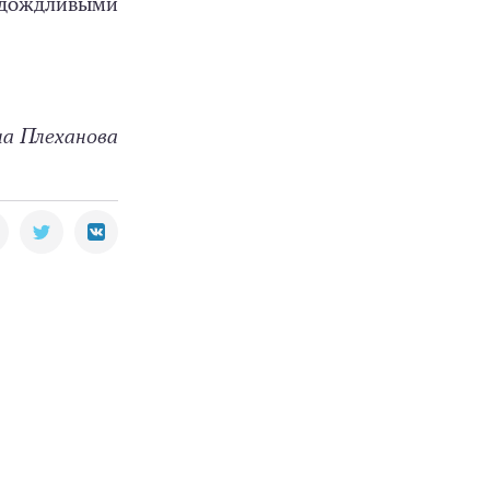
дождливыми
на Плеханова