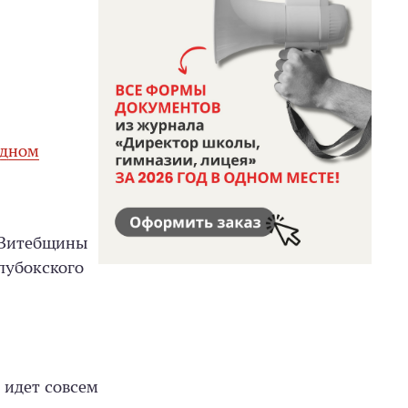
адном
а Витебщины
лубокского
а идет совсем