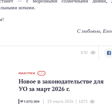
астанет — с морозными солнечными днями, 
ельными ночами.
м!
С любовью, Еле
870
ЗАКУПКИ
• • •
Новое в законодательстве для
УО за март 2026 г.
19 мартa 2026
1075
№ 3 (171) 2026