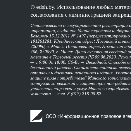
© edsh.by. Использование любых матери
согласования с администрацией запрещ
Свидетельство о государственной регистрации 
информации, выданное Министерством информац
Беларусь 13.12.2011 № 1497 (перерегистрировано
191261281. Юридический адрес: Логойский тракт,
220090, г. Минск. Почтовый адрес: Логойский тра
406, 220090, г. Минск. Дата включения сведений 
магазине в Торговый реестр РБ 09.06.2020. Реж
— с 9:00 до 18:00. Сб-Вс — Выходной. Способы 
безналичный расчет. Стоимость подписки вклю
отправки и доставки печатного издания. Уполно
защите прав потребителей Минского горисполко
контролю за рекламой и защите прав потребител
управления торговли и услуг Минского городского
комитета — тел. 8 (017) 218-00-82.