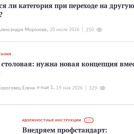
я ли категория при переходе на другу
?
лександра Морозова,
20 июля 2026
250
ТАНИЯ
столовая: нужна новая концепция вме
й
и еще 1,
ороговец Елена
19 мая 2026
329
ДОЛЖНОСТНЫЕ ИНСТРУКЦИИ
• • •
Внедряем профстандарт: