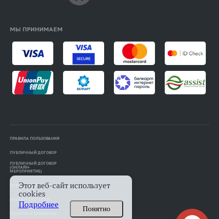
МЫ ПРИНИМАЕМ
ПРАВИЛА ПОЛЬЗОВАНИЯ
ПУБЛИЧНЫЙ ДОГОВОР
ПУБЛИЧНЫЙ ДОГОВОР
(ОНЛАЙН-
МЕРОПРИЯТИЕ)
Этот веб-сайт использует
ПАМЯТКА АВТОРАМ
cookies
РЕКЛАМОДАТЕЛЯМ
Подробнее
Понятно
ПОЛИТИКА ОПЕРАТОРА