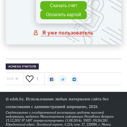
Скачать счёт
Оплатить картой
Я уже пользователь
СМЕНА УЧИТЕЛЯ
1
1151
© edsh.by. Использование любых материалов сайта без
согласования с администрацией запрещено, 2026
Свидетельство о государственной регистрации средства массовой
информации, выданное Министерством информации Республики Беларусь
13.12.2011 № 1497 (перерегистрировано 15.08.2014). УНП: 191261281.
Юридический адрес: Логойский тракт, д.22А, пом. 57, 220090, г. Минск.