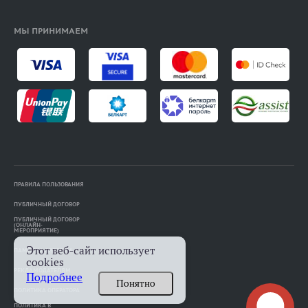
МЫ ПРИНИМАЕМ
ПРАВИЛА ПОЛЬЗОВАНИЯ
ПУБЛИЧНЫЙ ДОГОВОР
ПУБЛИЧНЫЙ ДОГОВОР
(ОНЛАЙН-
МЕРОПРИЯТИЕ)
Этот веб-сайт использует
ПАМЯТКА АВТОРАМ
cookies
РЕКЛАМОДАТЕЛЯМ
Подробнее
Понятно
ПОЛИТИКА ОПЕРАТОРА
ПОЛИТИКА В