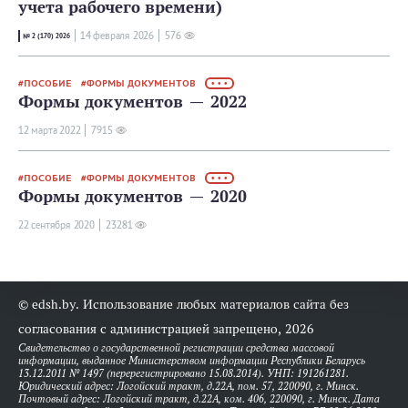
учета рабочего времени)
14 февраля 2026
576
№ 2 (170) 2026
ПОСОБИЕ
ФОРМЫ ДОКУМЕНТОВ
• • •
Формы документов — 2022
12 мартa 2022
7915
ПОСОБИЕ
ФОРМЫ ДОКУМЕНТОВ
• • •
Формы документов — 2020
22 сентября 2020
23281
© edsh.by. Использование любых материалов сайта без
согласования с администрацией запрещено, 2026
Свидетельство о государственной регистрации средства массовой
информации, выданное Министерством информации Республики Беларусь
13.12.2011 № 1497 (перерегистрировано 15.08.2014). УНП: 191261281.
Юридический адрес: Логойский тракт, д.22А, пом. 57, 220090, г. Минск.
Почтовый адрес: Логойский тракт, д.22А, ком. 406, 220090, г. Минск. Дата