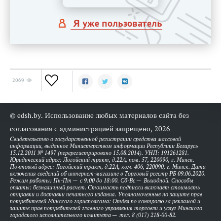
Я уже пользователь
2069
© edsh.by. Использование любых материалов сайта без
согласования с администрацией запрещено, 2026
Свидетельство о государственной регистрации средства массовой
информации, выданное Министерством информации Республики Беларусь
13.12.2011 № 1497 (перерегистрировано 15.08.2014). УНП: 191261281.
Юридический адрес: Логойский тракт, д.22А, пом. 57, 220090, г. Минск.
Почтовый адрес: Логойский тракт, д.22А, ком. 406, 220090, г. Минск. Дата
включения сведений об интернет-магазине в Торговый реестр РБ 09.06.2020.
Режим работы: Пн-Пт — с 9:00 до 18:00. Сб-Вс — Выходной. Способы
оплаты: безналичный расчет. Стоимость подписки включает стоимость
отправки и доставки печатного издания. Уполномоченные по защите прав
потребителей Минского горисполкома: Отдел по контролю за рекламой и
защите прав потребителей главного управления торговли и услуг Минского
городского исполнительного комитета — тел. 8 (017) 218-00-82.