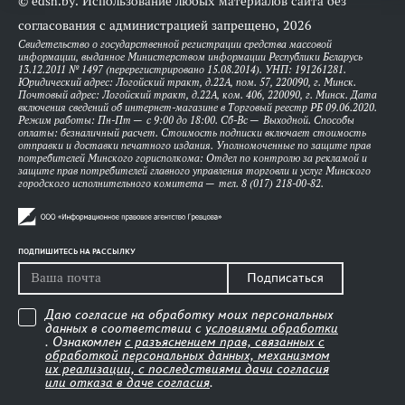
© edsh.by. Использование любых материалов сайта без
согласования с администрацией запрещено, 2026
Свидетельство о государственной регистрации средства массовой
информации, выданное Министерством информации Республики Беларусь
13.12.2011 № 1497 (перерегистрировано 15.08.2014). УНП: 191261281.
Юридический адрес: Логойский тракт, д.22А, пом. 57, 220090, г. Минск.
Почтовый адрес: Логойский тракт, д.22А, ком. 406, 220090, г. Минск. Дата
включения сведений об интернет-магазине в Торговый реестр РБ 09.06.2020.
Режим работы: Пн-Пт — с 9:00 до 18:00. Сб-Вс — Выходной. Способы
оплаты: безналичный расчет. Стоимость подписки включает стоимость
отправки и доставки печатного издания. Уполномоченные по защите прав
потребителей Минского горисполкома: Отдел по контролю за рекламой и
защите прав потребителей главного управления торговли и услуг Минского
городского исполнительного комитета — тел. 8 (017) 218-00-82.
ПОДПИШИТЕСЬ НА РАССЫЛКУ
Подписаться
Даю согласие на обработку моих персональных
данных в соответствии с
условиями обработки
. Ознакомлен
с разъяснением прав, связанных с
обработкой персональных данных, механизмом
их реализации, с последствиями дачи согласия
или отказа в даче согласия
.