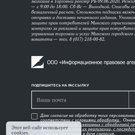
магазине в Торговый реестр РБ 09.06.2020. Реж
— с 9:00 до 18:00. Сб-Вс — Выходной. Способы 
безналичный расчет. Стоимость подписки вклю
отправки и доставки печатного издания. Уполно
защите прав потребителей Минского горисполко
контролю за рекламой и защите прав потребител
управления торговли и услуг Минского городского
комитета — тел. 8 (017) 218-00-82.
ПОДПИШИТЕСЬ НА РАССЫЛКУ
Даю согласие на обработку моих персональны
соответствии с
условиями обработки
. Озна
разъяснением прав, связанных с обработкой п
Этот веб-сайт использует
данных, механизмом их реализации, с последс
cookies
согласия или отказа в даче согласия
.