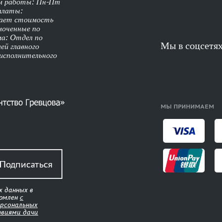
им работы: Пн-Пт
оплаты:
чает стоимость
моченные по
ма: Отдел по
Мы в соцсетя
ей главного
 исполнительного
МЫ ПРИНИМАЕМ
Подписаться
х данных в
комлен
с
ерсональных
твиями дачи