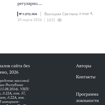
регулярно....
и еще 4,
Высоцкая Светлана
№ 3 (171) 2026
20 мартa 2026
1025
алов сайта без
Авторы
ено, 2026
Контакты
средства массовой
ии Республики
 15.08.2014). УНП:
 д.22А, пом. 57,
Программа
кт, д.22А, ком.
лояльности
об интернет-