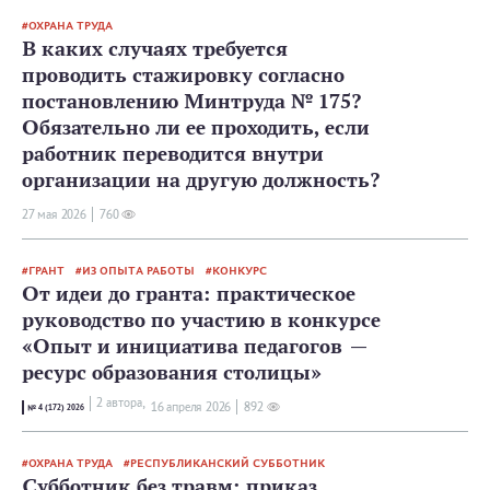
ОХРАНА ТРУДА
В каких случаях требуется
проводить стажировку согласно
постановлению Минтруда № 175?
Обязательно ли ее проходить, если
работник переводится внутри
организации на другую должность?
27 мая 2026
760
ГРАНТ
ИЗ ОПЫТА РАБОТЫ
КОНКУРС
От идеи до гранта: практическое
руководство по участию в конкурсе
«Опыт и инициатива педагогов —
ресурс образования столицы»
2 автора,
16 апреля 2026
892
№ 4 (172) 2026
ОХРАНА ТРУДА
РЕСПУБЛИКАНСКИЙ СУББОТНИК
Субботник без травм: приказ,