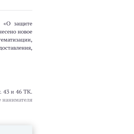
З «О защите
несено новое
тематизации,
оставления,
. 43 и 46 ТК.
е нанимателя