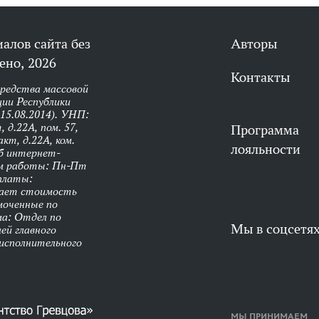
алов сайта без
Авторы
ено, 2026
Контакты
средства массовой
ии Республики
 15.08.2014). УНП:
 д.22А, пом. 57,
Программа
кт, д.22А, ком.
лояльности
об интернет-
им работы: Пн-Пт
оплаты:
чает стоимость
моченные по
ма: Отдел по
Мы в соцсетя
ей главного
 исполнительного
МЫ ПРИНИМАЕМ