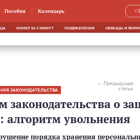
Пособия
Календарь
+3
ЯЦА
НОМЕР ЗА 5 МИНУТ
ПОЗДРАВЛЕНИЯ
ОБРАЗЦЫ И ФОР
Предыдущая
статья
НИЯ ЗАКОНОДАТЕЛЬСТВА
 законодательства о за
: алгоритм увольнения
арушение порядка хранения персональ