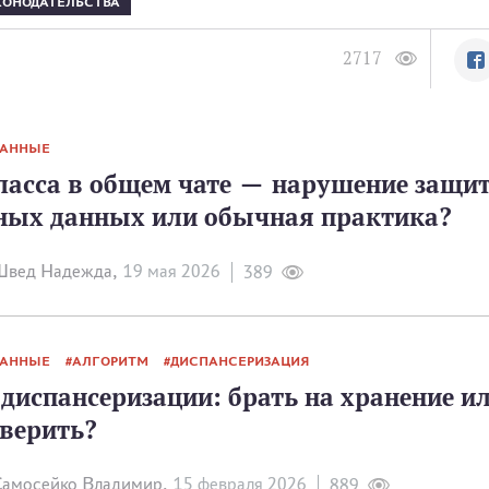
КОНОДАТЕЛЬСТВА
2717
ДАННЫЕ
ласса в общем чате — нарушение защи
ных данных или обычная практика?
вед Надежда,
19 мая 2026
389
ДАННЫЕ
АЛГОРИТМ
ДИСПАНСЕРИЗАЦИЯ
диспансеризации: брать на хранение и
оверить?
амосейко Владимир,
15 февраля 2026
889