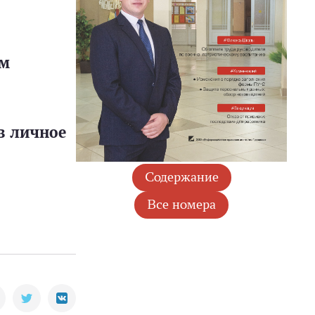
ом
в личное