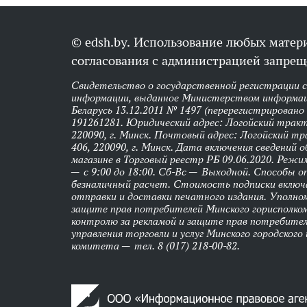
© edsh.by. Использование любых матери
согласования с администрацией запрещ
Свидетельство о государственной регистрации 
информации, выданное Министерством информац
Беларусь 13.12.2011 № 1497 (перерегистрировано
191261281. Юридический адрес: Логойский тракт,
220090, г. Минск. Почтовый адрес: Логойский тра
406, 220090, г. Минск. Дата включения сведений 
магазине в Торговый реестр РБ 09.06.2020. Реж
— с 9:00 до 18:00. Сб-Вс — Выходной. Способы 
безналичный расчет. Стоимость подписки вклю
отправки и доставки печатного издания. Уполно
защите прав потребителей Минского горисполко
контролю за рекламой и защите прав потребител
управления торговли и услуг Минского городского
комитета — тел. 8 (017) 218-00-82.