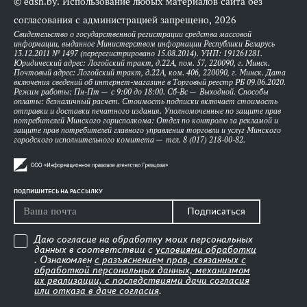
© edsh.by. Использование любых материалов сайта без
согласования с администрацией запрещено, 2026
Свидетельство о государственной регистрации средства массовой
информации, выданное Министерством информации Республики Беларусь
13.12.2011 № 1497 (перерегистрировано 15.08.2014). УНП: 191261281.
Юридический адрес: Логойский тракт, д.22А, пом. 57, 220090, г. Минск.
Почтовый адрес: Логойский тракт, д.22А, ком. 406, 220090, г. Минск. Дата
включения сведений об интернет-магазине в Торговый реестр РБ 09.06.2020.
Режим работы: Пн-Пт — с 9:00 до 18:00. Сб-Вс — Выходной. Способы
оплаты: безналичный расчет. Стоимость подписки включает стоимость
отправки и доставки печатного издания. Уполномоченные по защите прав
потребителей Минского горисполкома: Отдел по контролю за рекламой и
защите прав потребителей главного управления торговли и услуг Минского
городского исполнительного комитета — тел. 8 (017) 218-00-82.
ПОДПИШИТЕСЬ НА РАССЫЛКУ
Подписаться
Даю согласие на обработку моих персональных
данных в соответствии с
условиями обработки
. Ознакомлен
с разъяснением прав, связанных с
обработкой персональных данных, механизмом
их реализации, с последствиями дачи согласия
или отказа в даче согласия
.