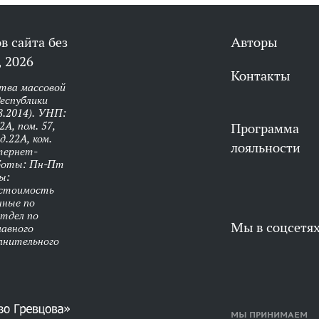
в сайта без
Авторы
 2026
Контакты
тва массовой
еспублики
8.2014). УНП:
А, пом. 57,
Программа
д.22А, ком.
лояльности
нтернет-
аботы: Пн-Пт
ы:
 стоимость
нные по
Отдел по
Мы в соцсетя
лавного
олнительного
МЫ ПРИНИМАЕМ