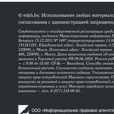
© edsh.by. Использование любых материало
согласования с администрацией запрещено,
Свидетельство о государственной регистрации средс
информации, выданное Министерством информации Р
Беларусь 13.12.2011 № 1497 (перерегистрировано 15.0
191261281. Юридический адрес: Логойский тракт, д.22
220090, г. Минск. Почтовый адрес: Логойский тракт, 
406, 220090, г. Минск. Дата включения сведений об и
магазине в Торговый реестр РБ 09.06.2020. Режим р
— с 9:00 до 18:00. Сб-Вс — Выходной. Способы оплат
безналичный расчет. Стоимость подписки включает
отправки и доставки печатного издания. Уполномоче
защите прав потребителей Минского горисполкома: 
контролю за рекламой и защите прав потребителей г
управления торговли и услуг Минского городского исп
комитета — тел. 8 (017) 218-00-82.