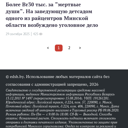
Более Br30 тыс. за "мертвые
души". На заведующую детсадом
одного из райцентров Минской
области возбуждено уголовное дело
29 сентября 2025
425
<
1
2
>
© edsh.by. Использование любых материалов сайта без
согласования с администрацией запрещено, 2026
Свидетельство о государственной регистрации средства массовой
информации, выданное Министерством информации Республики Беларусь
13.12.2011 № 1497 (перерегистрировано 15.08.2014). УНП: 191261281.
Юридический адрес: Логойский тракт, д.22А, пом. 57, 220090, г. Минск.
Почтовый адрес: Логойский тракт, д.22А, ком. 406, 220090, г. Минск. Дата
включения сведений об интернет-магазине в Торговый реестр РБ 09.06.2020.
Режим работы: Пн-Пт — с 9:00 до 18:00. Сб-Вс — Выходной. Способы
оплаты: безналичный расчет. Стоимость подписки включает стоимость
отправки и доставки печатного издания. Уполномоченные по защите прав
потребителей Минского горисполкома: Отдел по контролю за рекламой и