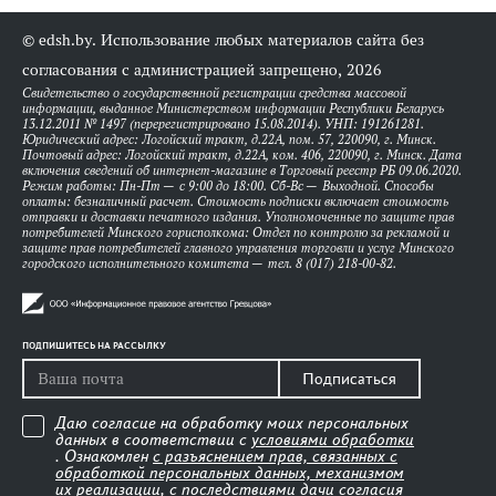
© edsh.by. Использование любых материалов сайта без
согласования с администрацией запрещено, 2026
Свидетельство о государственной регистрации средства массовой
информации, выданное Министерством информации Республики Беларусь
13.12.2011 № 1497 (перерегистрировано 15.08.2014). УНП: 191261281.
Юридический адрес: Логойский тракт, д.22А, пом. 57, 220090, г. Минск.
Почтовый адрес: Логойский тракт, д.22А, ком. 406, 220090, г. Минск. Дата
включения сведений об интернет-магазине в Торговый реестр РБ 09.06.2020.
Режим работы: Пн-Пт — с 9:00 до 18:00. Сб-Вс — Выходной. Способы
оплаты: безналичный расчет. Стоимость подписки включает стоимость
отправки и доставки печатного издания. Уполномоченные по защите прав
потребителей Минского горисполкома: Отдел по контролю за рекламой и
защите прав потребителей главного управления торговли и услуг Минского
городского исполнительного комитета — тел. 8 (017) 218-00-82.
ПОДПИШИТЕСЬ НА РАССЫЛКУ
Подписаться
Даю согласие на обработку моих персональных
данных в соответствии с
условиями обработки
. Ознакомлен
с разъяснением прав, связанных с
обработкой персональных данных, механизмом
их реализации, с последствиями дачи согласия