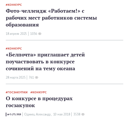
КОНКУРС
Фото-челлендж «Работаем!» с
рабочих мест работников системы
образования
18 апреля 2025
1036
КОНКУРС
«Белпочта» приглашает детей
поучаствовать в конкурсе
сочинений на тему океана
28 мартa 2025
761
ГОСЗАКУПКИ
КОНКУРС
О конкурсе в процедурах
госзакупок
Одинец Александр,
10 мая 2018
3538
№ 5 (77) 2018