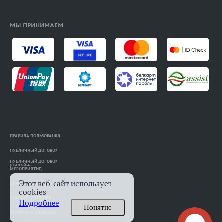
МЫ ПРИНИМАЕМ
ПРАВИЛА ПОЛЬЗОВАНИЯ
ПУБЛИЧНЫЙ ДОГОВОР
ПУБЛИЧНЫЙ ДОГОВОР
(ОНЛАЙН-
МЕРОПРИЯТИЕ)
Этот веб-сайт использует
ПАМЯТКА АВТОРАМ
cookies
РЕКЛАМОДАТЕЛЯМ
Подробнее
Понятно
ПОЛИТИКА ОПЕРАТОРА