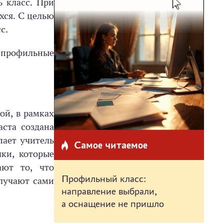
ь класс. При
хся. С целью
с.
 профильные
ой, в рамках
аста создана
пает учитель
Самое читаемое
ки, которые
ают то, что
Профильный класс:
олучают сами
направление выбрали,
а оснащение не пришло