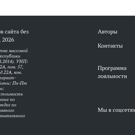
в сайта без
Авторы
 2026
Контакты
тва массовой
еспублики
8.2014). УНП:
А, пом. 57,
Программа
д.22А, ком.
лояльности
нтернет-
аботы: Пн-Пт
ы:
 стоимость
нные по
Отдел по
Мы в соцсетя
лавного
олнительного