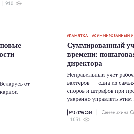
910
ПАМЯТКА
СУММИРОВАННЫЙ УЧ
 новые
Суммированный уче
ости
времени: пошагова
директора
Неправильный учет рабоч
вахтеров — одна из самы
Беларусь от
споров и штрафов при пр
ожарной
уверенно управлять этим п
Семенихина Св
№ 2 (170) 2026
1031