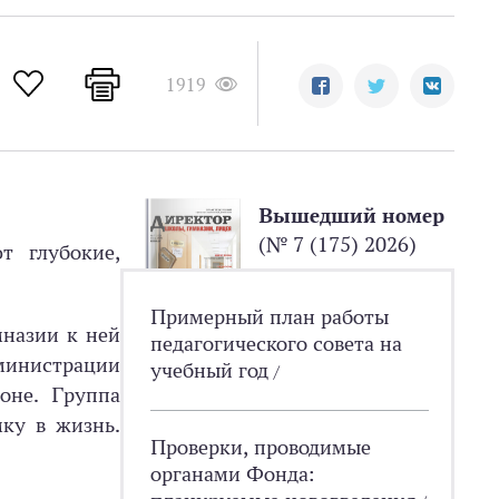
1919
Вышедший номер
(№ 7 (175) 2026)
т глубокие,
Примерный план работы
мназии к ней
педагогического совета на
министрации
учебный год
/
оне. Группа
мку в жизнь.
Проверки, проводимые
органами Фонда: