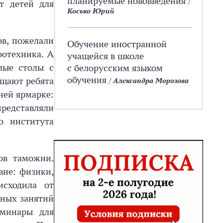
планируемые нововведения
/
т детей для
Косько Юрий
ов, пожелали
Обучение иностранной
оотехника. А
учащейся в школе
лые столы с
с белорусским языком
обучения
ещают ребята
/
Александра Морозова
ней ярмарке:
представляли
о института
ов таможни.
вне: физики,
исходила от
ьных занятий
еминары для