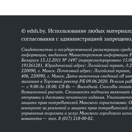
© edsh.by. Использование любых материало
согласования с администрацией запрещено,
Свидетельство о государственной регистрации средс
информации, выданное Министерством информации Р
Беларусь 13.12.2011 № 1497 (перерегистрировано 15.0
191261281. Юридический адрес: Логойский тракт, д.22
220090, г. Минск. Почтовый адрес: Логойский тракт, 
406, 220090, г. Минск. Дата включения сведений об и
магазине в Торговый реестр РБ 09.06.2020. Режим р
— с 9:00 до 18:00. Сб-Вс — Выходной. Способы оплат
безналичный расчет. Стоимость подписки включает
отправки и доставки печатного издания. Уполномоче
защите прав потребителей Минского горисполкома: 
контролю за рекламой и защите прав потребителей г
управления торговли и услуг Минского городского исп
комитета — тел. 8 (017) 218-00-82.