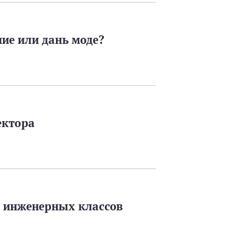
ие или дань моде?
ектора
 инженерных классов