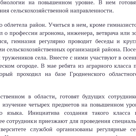
биологии на повышенном уровне. В нем готовя
ния сельскохозяйственной направленности.
 облетела район. Учиться в нем, кроме гимназист
ал о профессии агронома, инженера, ветврача или з
ся, гимназия регулярно проводит беседы и круг
ми сельскохозяйственных организаций района. Пос
и тружеников села. Вместе с ними участвуют в осен
ском огороде. В мае ребята из аграрного класса 
орый проходил на базе Гродненского областног
ственном в области, готовят будущих сотрудник
– изучение четырех предметов на повышенном уро
го языка. Инициатива создания такого класса 
ее сотрудники приезжают для проведения специал
верситете службой организованы регулярные с