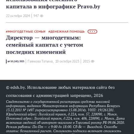
капитала в инфографике Pravo.by
22 октября 2024
947
МНОГОДЕТНЫЕ СЕМЬИ
ДЕНЕЖНАЯ ПОМОЩЬ
• • •
Директор — многодетным:
семейный капитал с учетом
последних изменений
Гаенкова Татьяна,
10 октября 2023
2015
№ 10 (142) 2023
© edsh.by. Использование любых материалов сайта без
согласования с администрацией запрещено, 2026
Свидетельство о государственной регистрации средства массовой
информации, выданное Министерством информации Республики Беларусь
13.12.2011 № 1497 (перерегистрировано 15.08.2014). УНП: 191261281.
Юридический адрес: Логойский тракт, д.22А, пом. 57, 220090, г. Минск.
Почтовый адрес: Логойский тракт, д.22А, ком. 406, 220090, г. Минск. Дата
включения сведений об интернет-магазине в Торговый реестр РБ 09.06.2020.
Режим работы: Пн-Пт — с 9:00 до 18:00. Сб-Вс — Выходной. Способы
оплаты: безналичный расчет. Стоимость подписки включает стоимость